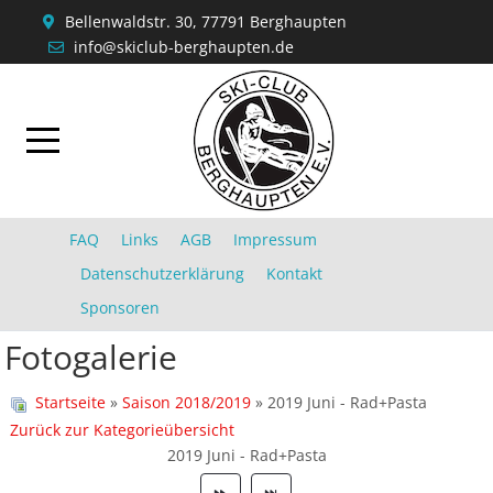
Bellenwaldstr. 30, 77791 Berghaupten
info@skiclub-berghaupten.de
FAQ
Links
AGB
Impressum
Datenschutzerklärung
Kontakt
Sponsoren
Fotogalerie
Startseite
»
Saison 2018/2019
» 2019 Juni - Rad+Pasta
Zurück zur Kategorieübersicht
2019 Juni - Rad+Pasta