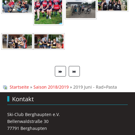
Startseite
»
Saison 2018/2019
» 2019 Juni - Rad+Pasta
Kontakt
Ski-Club Berghaupten e.V.
Bellenwaldstraße 30
77791 Berghaupten